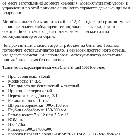
от места заготовления до места хранения. Мотокультиватор удобен в
управлении по этой причине с ним легко справятся даже женщины и
подростки.
Мотоблок имеет большие колёса 6 на 12, благодаря которым он может
легко преодолеть любые препятствия, такие как кочки, камни и
болото. Любой землевладелец легко может положиться на
мотокультиватор этой серии.
Четырёхтактный силовой агрегат работает на бензине. Топлива
потребляет мотокультиватор мало, а бензобак достаточного объёма,
что делает возможным использовать мотокультиватор достаточно
протяжённое время без остановок.
Технические характеристики мотоблока Shtenli 1900 Pro-series
Производитель: Shtenli
Мощность: 14 л.с.
Тип двигателя: бензиновый 4-тактный
Привод: шестеренчатый
Передачи вперед/назад: 3/1
Расход топлива: 1,5 л/ч
Ширина обработки: 900-1100 мм
Глубина обработки: 150-300 мм
Размер колес: 7 х 12 или 7.5 х 12
ВОМ: нет
Вес 170кг
Размеры 1900x1400x900
Коробка передач Shtenli Gear Shift 2+ (SGS 3+1)
Пониженная