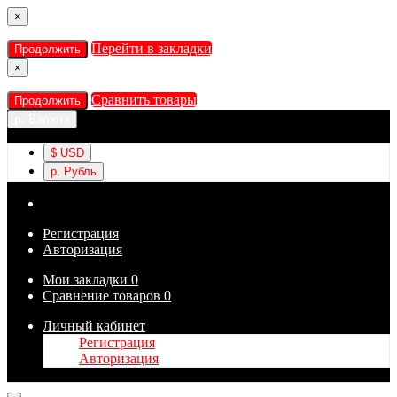
×
Перейти в закладки
Продолжить
×
Сравнить товары
Продолжить
р.
Валюта
$
USD
р.
Рубль
Регистрация
Авторизация
Мои закладки
0
Сравнение товаров
0
Личный кабинет
Регистрация
Авторизация