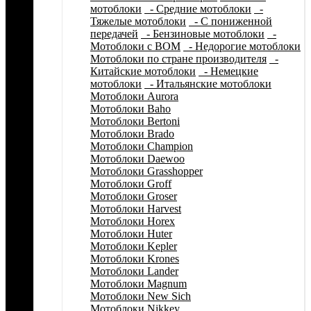
мотоблоки
- Средние мотоблоки
-
Тяжелые мотоблоки
- С пониженной
передачей
- Бензиновые мотоблоки
-
Мотоблоки с ВОМ
- Недорогие мотоблоки
Мотоблоки по стране производителя
-
Китайские мотоблоки
- Немецкие
мотоблоки
- Итальянские мотоблоки
Мотоблоки Aurora
Мотоблоки Baho
Мотоблоки Bertoni
Мотоблоки Brado
Мотоблоки Champion
Мотоблоки Daewoo
Мотоблоки Grasshopper
Мотоблоки Groff
Мотоблоки Groser
Мотоблоки Harvest
Мотоблоки Horex
Мотоблоки Huter
Мотоблоки Kepler
Мотоблоки Krones
Мотоблоки Lander
Мотоблоки Magnum
Мотоблоки New Sich
Мотоблоки Nikkey