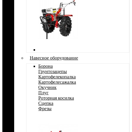
Навесное оборудование
Борона
Грунтозацепы
Картофелекопалка
Картофелесажалка
Окучник
Плуг
Роторная косилка
Сцепка
Фрезы