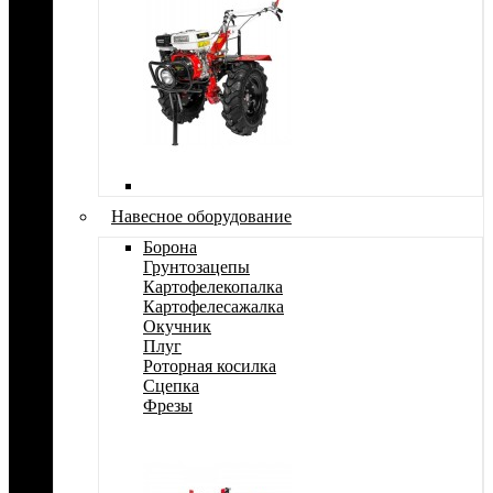
Навесное оборудование
Борона
Грунтозацепы
Картофелекопалка
Картофелесажалка
Окучник
Плуг
Роторная косилка
Сцепка
Фрезы