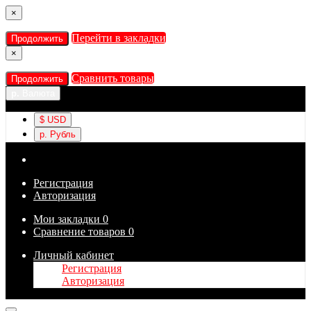
×
Перейти в закладки
Продолжить
×
Сравнить товары
Продолжить
р.
Валюта
$
USD
р.
Рубль
Регистрация
Авторизация
Мои закладки
0
Сравнение товаров
0
Личный кабинет
Регистрация
Авторизация