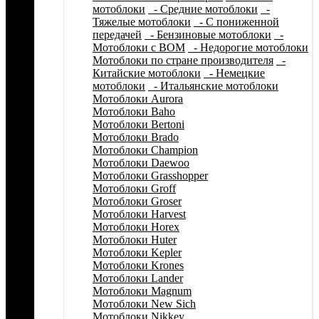
мотоблоки
- Средние мотоблоки
-
Тяжелые мотоблоки
- С пониженной
передачей
- Бензиновые мотоблоки
-
Мотоблоки с ВОМ
- Недорогие мотоблоки
Мотоблоки по стране производителя
-
Китайские мотоблоки
- Немецкие
мотоблоки
- Итальянские мотоблоки
Мотоблоки Aurora
Мотоблоки Baho
Мотоблоки Bertoni
Мотоблоки Brado
Мотоблоки Champion
Мотоблоки Daewoo
Мотоблоки Grasshopper
Мотоблоки Groff
Мотоблоки Groser
Мотоблоки Harvest
Мотоблоки Horex
Мотоблоки Huter
Мотоблоки Kepler
Мотоблоки Krones
Мотоблоки Lander
Мотоблоки Magnum
Мотоблоки New Sich
Мотоблоки Nikkey